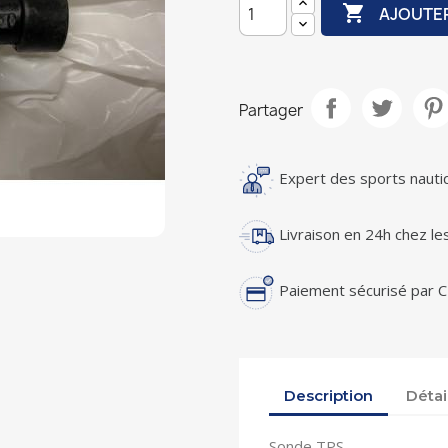

AJOUTER
Partager
Expert des sports naut
Livraison en 24h chez les
Paiement sécurisé par C
Description
Détai
Sonde TPS