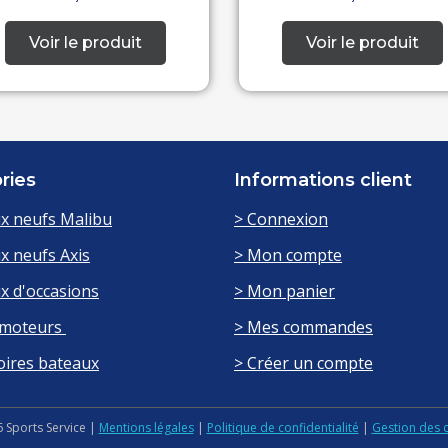
ories
Informations client
x neufs Malibu
> Connexion
x neufs Axis
> Mon compte
x d'occasions
> Mon panier
 moteurs
> Mes commandes
oires bateaux
> Créer un compte
 Sports Service |
Mentions légales
|
Politique de confidentialité
|
Gestion des 